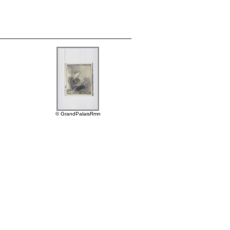
© GrandPalaisRmn