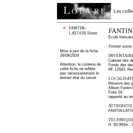
Les colle
FANTIN-
FANTIN
LATOUR Henri
Ecole françai
Femme assise, l
Mise à jour de la fiche
26/09/2024
INVENTAIRE
Cabinet des d
Attention, le contenu de
Fonds des des
cette fiche ne reflète
RF 12583, Re
pas nécessairement le
dernier état du savoir.
LOCALISATI
Réserve des 
Album Fantin-L
Folio 24
rapporté au re
ATTRIBUTI
FANTIN-LATO
TECHNIQUE
H. 00,093m ; 