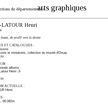
arts graphiques
ctions du département des
-LATOUR Henri
se
isant, de profil vers la droite
S ET CATALOGUES :
essins
sins et miniatures, collection du musée d'Orsay
cto
ON :
grands albums
atour Henri -3-
cto
ON ACTUELLE :
UR Henri
S :
L. 00,082m