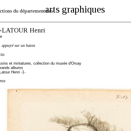
arts graphiques
ctions du département des
-LATOUR Henri
se
appuyé sur un baton
cto
sins et miniatures, collection du musée d'Orsay
grands albums
atour Henri -1-
erso