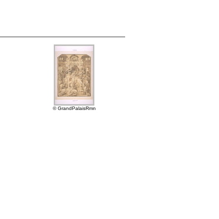
© GrandPalaisRmn