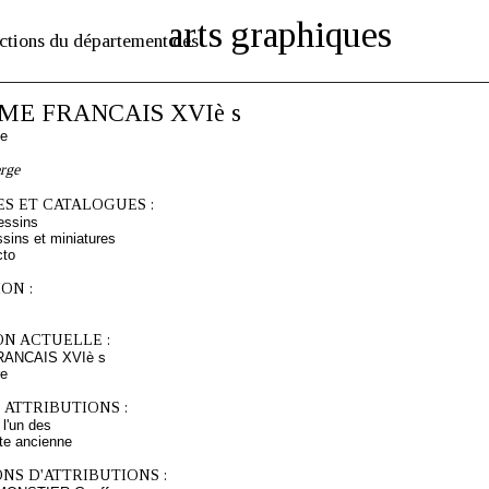
arts graphiques
ctions du département des
E FRANCAIS XVIè s
se
erge
S ET CATALOGUES :
essins
sins et miniatures
cto
ON :
ON ACTUELLE :
ANCAIS XVIè s
re
 ATTRIBUTIONS :
l'un des
te ancienne
NS D'ATTRIBUTIONS :