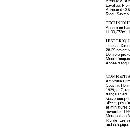
Attribué à D
Lavallée, Pier
Attribué à CO
Ricci, Seymou
TECHNIQUE
Annoté en bas, 
H. 00,273m ; 
HISTORIQUE
Thomas Dimsdal
28-29 novembre
Dernière prov
Mode d'acquisi
Année d'acquis
COMMENTAI
Ambroise Firmi
Cousin). Henri
1929, p. 7, re
français vers 
siècle europé
siècle, pas d'
et miniatures 
novembre 1994
Metropolitan 
Riviale, Les v
archéologique 