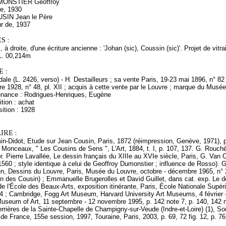
UMONSTIER Geoffroy
re, 1930
USIN Jean le Père
r de, 1937
S :
à droite, d'une écriture ancienne : 'Johan (sic), Coussin (sic)'. Projet de vitrai
L. 00,214m
 :
e (L. 2426, verso) - H. Destailleurs ; sa vente Paris, 19-23 mai 1896, n° 82 -
 1928, n° 48, pl. XII ; acquis à cette vente par le Louvre ; marque du Musée
enance : Rodrigues-Henriques, Eugène
tion : achat
ition : 1928
RE :
n-Didot, Etude sur Jean Cousin, Paris, 1872 (réimpression, Genève, 1971), p.
 Monceaux, " Les Cousins de Sens ", L'Art, 1884, t. I, p. 107, 137. G. Rouch
pr. Pierre Lavallée, Le dessin français du XIIIe au XVIe siècle, Paris, G. Van 
1560 ; style identique à celui de Geoffroy Dumonstier ; influence de Rosso).
en, Dessins du Louvre, Paris, Musée du Louvre, octobre - décembre 1965, n° 
un des Cousin) ; Emmanuelle Brugerolles et David Guillet, dans cat. exp. Le 
de l'École des Beaux-Arts, exposition itinérante, Paris, École Nationale Supé
 ; Cambridge, Fogg Art Museum, Harvard University Art Museums, 4 février -
Museum of Art, 11 septembre - 12 novembre 1995, p. 142 note 7, p. 140, 142 
errières de la Sainte-Chapelle de Champigny-sur-Veude (Indre-et-Loire) (1), So
de France, 155e session, 1997, Touraine, Paris, 2003, p. 69, 72 fig. 12, p. 76