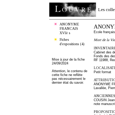
Les colle
ANONYME
ANONYM
FRANCAIS
Ecole françai
XVIè s
Fiches
Mort de la Vi
d'expositions (4)
INVENTAIRE
Cabinet des d
Fonds des des
Mise à jour de la fiche
RF 11988, Re
24/09/2024
LOCALISATI
Attention, le contenu de
Petit format
cette fiche ne reflète
pas nécessairement le
ATTRIBUTI
dernier état du savoir.
ANONYME FR
Lavallée, Pier
ANCIENNES
COUSIN Jean 
note manuscri
PROPOSITIO