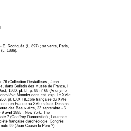
l.
 E. Rodriguès (L. 897) ; sa vente, Paris,
 (L. 1886).
 76 (Collection Destailleurs ; Jean
ès, dans Bulletin des Musée de France, I,
Oest, 1930, pl. LI, p. 99 n° 68 (Anonyme
 Geneviève Monnier dans cat. exp. Le XVIe
263, pl. LXXII (Ecole française du XVIe
dessin en France au XVIe siècle. Dessins
rieure des Beaux-Arts, 23 septembre - 6
 9 avril 1995 ; New York, The
note 7 (Geoffroy Dumonstier) ; Laurence
ciété française d'archéologie, Congrès
 note 99 (Jean Cousin le Père ?).