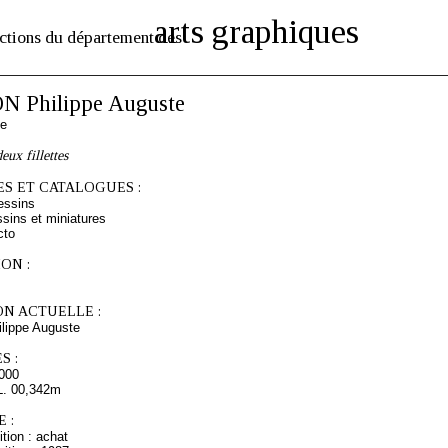
arts graphiques
ctions du département des
 Philippe Auguste
se
eux fillettes
S ET CATALOGUES :
essins
sins et miniatures
cto
ON :
ON ACTUELLE :
ippe Auguste
S :
000
L. 00,342m
 :
tion : achat