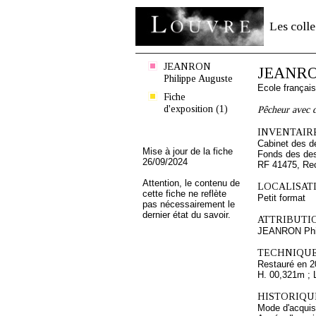
Les colle
JEANRON
JEANRON
Philippe Auguste
Ecole françai
Fiche
d'exposition (1)
Pêcheur avec d
INVENTAIRE
Cabinet des d
Mise à jour de la fiche
Fonds des des
26/09/2024
RF 41475, Re
Attention, le contenu de
LOCALISATI
cette fiche ne reflète
Petit format
pas nécessairement le
dernier état du savoir.
ATTRIBUTI
JEANRON Phil
TECHNIQUE
Restauré en 2
H. 00,321m ; 
HISTORIQUE
Mode d'acquisi