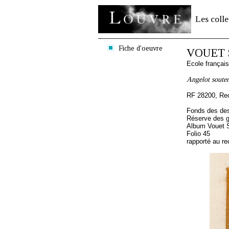
Les colle
Fiche d'oeuvre
VOUET 
Ecole françai
Angelot souten
RF 28200, Re
Fonds des des
Réserve des 
Album Vouet S
Folio 45
rapporté au re