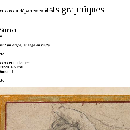
arts graphiques
ctions du département des
Simon
se
ant un drapé, et ange en buste
cto
sins et miniatures
grands albums
imon -1-
cto