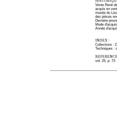
HISTORIQUE
Vente René de
acquis en ven
musée du Louv
des pièces en
Dernière prov
Mode d'acquisi
Année d'acquis
INDEX :
Collections :
Techniques : cr
REFERENCE
vol. 25, p. 73