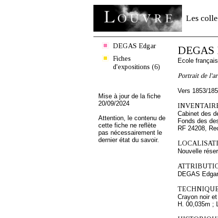
Les colle
DEGAS Edgar
DEGAS 
Fiches
Ecole françai
d'expositions (6)
Portrait de l'ar
Vers 1853/18
Mise à jour de la fiche
20/09/2024
INVENTAIRE
Cabinet des d
Attention, le contenu de
Fonds des des
cette fiche ne reflète
RF 24208, Re
pas nécessairement le
dernier état du savoir.
LOCALISATI
Nouvelle rése
ATTRIBUTI
DEGAS Edga
TECHNIQUE
Crayon noir et
H. 00,035m ; 