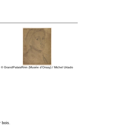
© GrandPalaisRmn (Musée d'Orsay) / Michel Urtado
r bois.