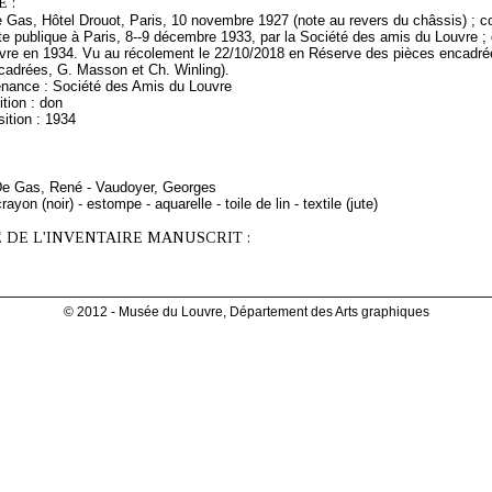
 :
 Gas, Hôtel Drouot, Paris, 10 novembre 1927 (note au revers du châssis) ; co
te publique à Paris, 8--9 décembre 1933, par la Société des amis du Louvre ;
re en 1934. Vu au récolement le 22/10/2018 en Réserve des pièces encadrée
cadrées, G. Masson et Ch. Winling).
enance : Société des Amis du Louvre
tion : don
ition : 1934
 De Gas, René - Vaudoyer, Georges
ayon (noir) - estompe - aquarelle - toile de lin - textile (jute)
 DE L'INVENTAIRE MANUSCRIT :
© 2012 - Musée du Louvre, Département des Arts graphiques