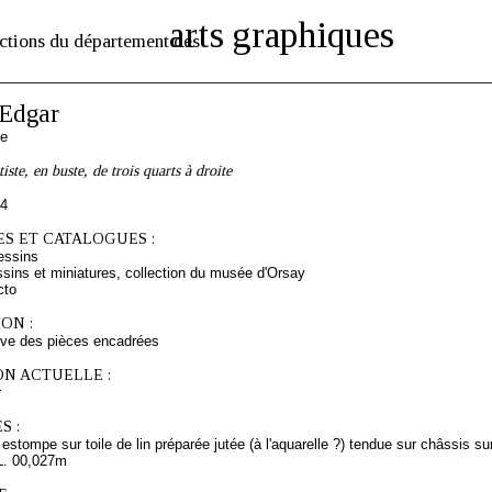
arts graphiques
ctions du département des
Edgar
se
tiste, en buste, de trois quarts à droite
54
S ET CATALOGUES :
essins
sins et miniatures, collection du musée d'Orsay
cto
ON :
rve des pièces encadrées
ON ACTUELLE :
r
S :
 estompe sur toile de lin préparée jutée (à l'aquarelle ?) tendue sur châssis su
L. 00,027m