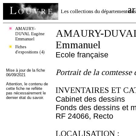
ar
Les collections du département des
AMAURY-
AMAURY-DUVAL 
DUVAL Eugène
Emmanuel
Emmanuel
Fiches
d'expositions (4)
Ecole française
Portrait de la comtesse
Mise à jour de la fiche
06/09/2021
Attention, le contenu de
INVENTAIRES ET CA
cette fiche ne reflète
pas nécessairement le
Cabinet des dessins
dernier état du savoir.
Fonds des dessins et m
RF 24066, Recto
LOCALISATION :