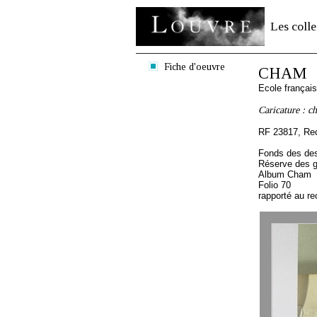
Les colle
Fiche d'oeuvre
CHAM
Ecole françai
Caricature : ch
RF 23817, Re
Fonds des des
Réserve des 
Album Cham
Folio 70
rapporté au re