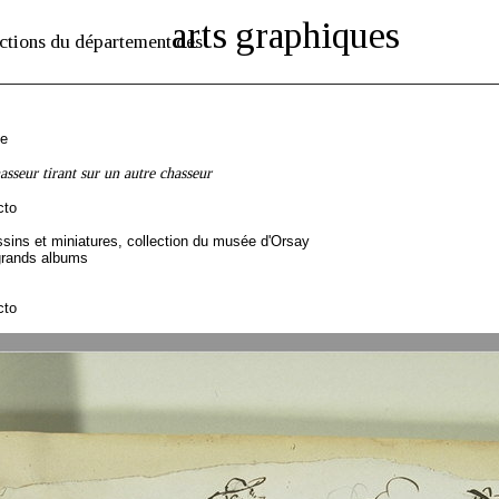
arts graphiques
ctions du département des
se
asseur tirant sur un autre chasseur
cto
sins et miniatures, collection du musée d'Orsay
grands albums
cto