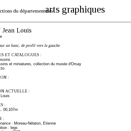
arts graphiques
ctions du département des
Jean Louis
se
ur un banc, de profil vers la gauche
S ET CATALOGUES :
essins
sins et miniatures, collection du musée d'Orsay
cto
ON :
ON ACTUELLE :
Louis
S :
L. 00,107m
 :
enance : Moreau-Nélaton, Etienne
tion : legs