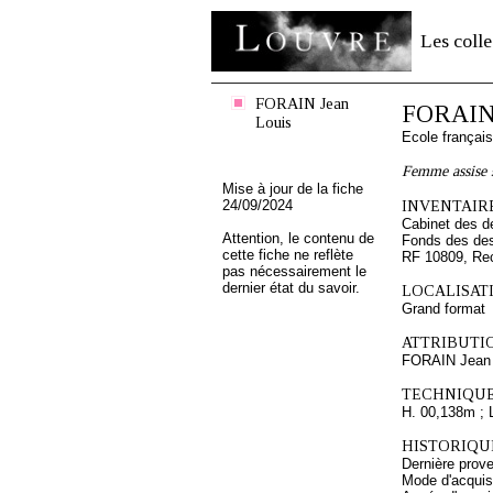
Les colle
FORAIN Jean
FORAIN 
Louis
Ecole françai
Femme assise s
Mise à jour de la fiche
24/09/2024
INVENTAIRE
Cabinet des d
Attention, le contenu de
Fonds des des
cette fiche ne reflète
RF 10809, Re
pas nécessairement le
dernier état du savoir.
LOCALISATI
Grand format
ATTRIBUTI
FORAIN Jean 
TECHNIQUE
H. 00,138m ; 
HISTORIQUE
Dernière prov
Mode d'acquisi