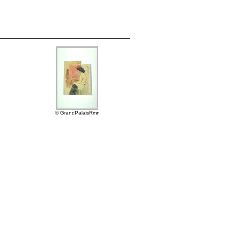
© GrandPalaisRmn