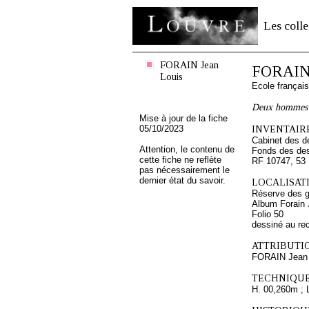
Les colle
FORAIN Jean
FORAIN 
Louis
Ecole françai
Deux hommes 
Mise à jour de la fiche
05/10/2023
INVENTAIRE
Cabinet des d
Attention, le contenu de
Fonds des des
cette fiche ne reflète
RF 10747, 53
pas nécessairement le
dernier état du savoir.
LOCALISATI
Réserve des 
Album Forain 
Folio 50
dessiné au re
ATTRIBUTI
FORAIN Jean 
TECHNIQUE
H. 00,260m ; 