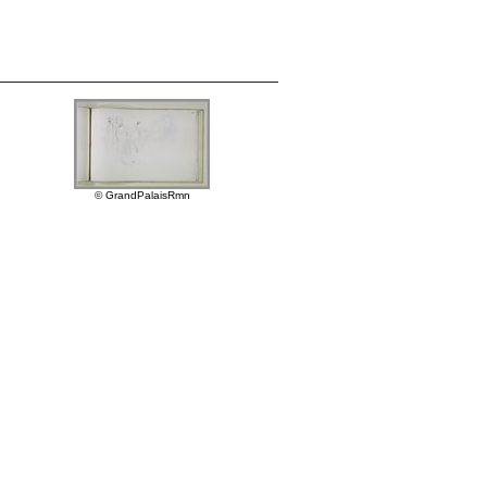
© GrandPalaisRmn