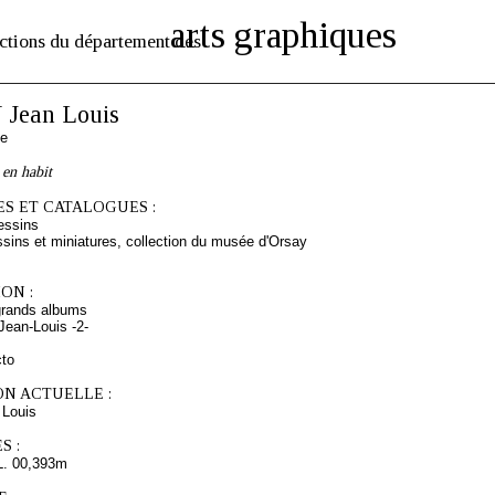
arts graphiques
ctions du département des
Jean Louis
se
en habit
S ET CATALOGUES :
essins
sins et miniatures, collection du musée d'Orsay
ON :
grands albums
Jean-Louis -2-
cto
ON ACTUELLE :
Louis
S :
L. 00,393m