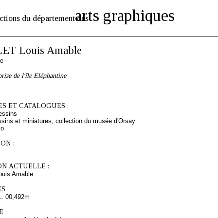
arts graphiques
ctions du département des
ET Louis Amable
se
rise de l'île Eléphantine
S ET CATALOGUES :
essins
sins et miniatures, collection du musée d'Orsay
to
ON :
ON ACTUELLE :
uis Amable
S :
L. 00,492m
 :