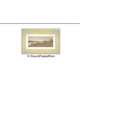
© GrandPalaisRmn