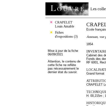
Les colle
CRAPELET
CRAPEL
Louis Amable
Ecole françai
Fiches
d'expositions (3)
Assouan, vue p
1854
Mise à jour de la fiche
INVENTAIRE
06/09/2021
Cabinet des d
Fonds des des
Attention, le contenu de
RF 6001, Rec
cette fiche ne reflète
pas nécessairement le
LOCALISATI
dernier état du savoir.
Grand format
ATTRIBUTI
CRAPELET Lo
TECHNIQUE
H. 00,215m ; 
HISTORIQUE