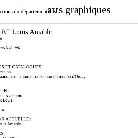
arts graphiques
ctions du département des
ET Louis Amable
se
ords du Nil
S ET CATALOGUES :
essins
sins et miniatures, collection du musée d'Orsay
ON :
etits albums
t Louis
cto
ON ACTUELLE :
uis Amable
S :