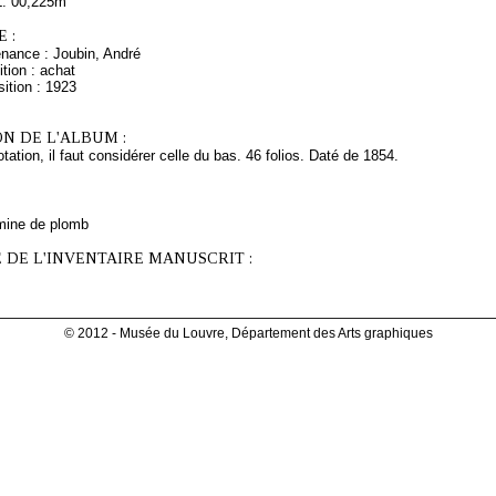
L. 00,225m
 :
enance : Joubin, André
tion : achat
ition : 1923
N DE L'ALBUM :
ation, il faut considérer celle du bas. 46 folios. Daté de 1854.
mine de plomb
 DE L'INVENTAIRE MANUSCRIT :
© 2012 - Musée du Louvre, Département des Arts graphiques