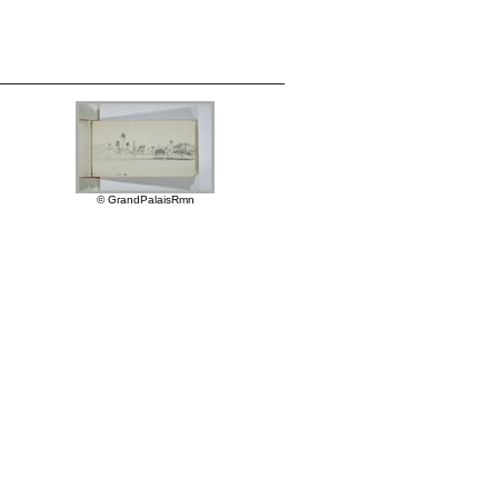
© GrandPalaisRmn