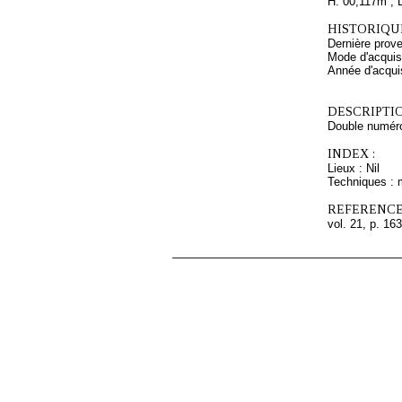
H. 00,117m ; 
HISTORIQUE
Dernière prov
Mode d'acquisi
Année d'acquis
DESCRIPTIO
Double numérot
INDEX :
Lieux : Nil
Techniques : 
REFERENCE
vol. 21, p. 163