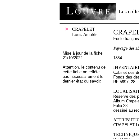
Les colle
CRAPELET
CRAPEL
Louis Amable
Ecole françai
Paysage des ab
Mise à jour de la fiche
21/10/2022
1854
Attention, le contenu de
INVENTAIRE
cette fiche ne reflète
Cabinet des d
pas nécessairement le
Fonds des des
dernier état du savoir.
RF 5997, 28
LOCALISATI
Réserve des p
Album Crapele
Folio 28
dessiné au re
ATTRIBUTI
CRAPELET Lo
TECHNIQUE