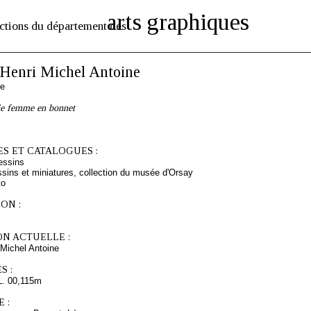
arts graphiques
ctions du département des
enri Michel Antoine
se
lle femme en bonnet
S ET CATALOGUES :
essins
sins et miniatures, collection du musée d'Orsay
to
ON :
ON ACTUELLE :
Michel Antoine
S :
L. 00,115m
 :