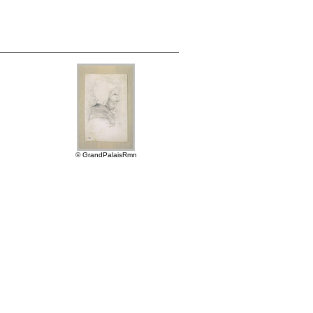
© GrandPalaisRmn