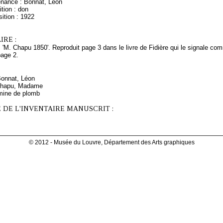
enance : Bonnat, Léon
tion : don
ition : 1922
RE :
 'M. Chapu 1850'. Reproduit page 3 dans le livre de Fidière qui le signale co
page 2.
Bonnat, Léon
Chapu, Madame
mine de plomb
 DE L'INVENTAIRE MANUSCRIT :
© 2012 - Musée du Louvre, Département des Arts graphiques