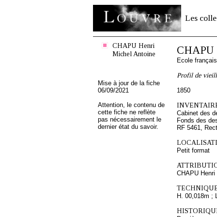
Les colle
CHAPU Henri
CHAPU H
Michel Antoine
Ecole françai
Profil de viei
Mise à jour de la fiche
06/09/2021
1850
Attention, le contenu de
INVENTAIRE
cette fiche ne reflète
Cabinet des d
pas nécessairement le
Fonds des des
dernier état du savoir.
RF 5461, Rec
LOCALISATI
Petit format
ATTRIBUTI
CHAPU Henri 
TECHNIQUE
H. 00,018m ; 
HISTORIQUE