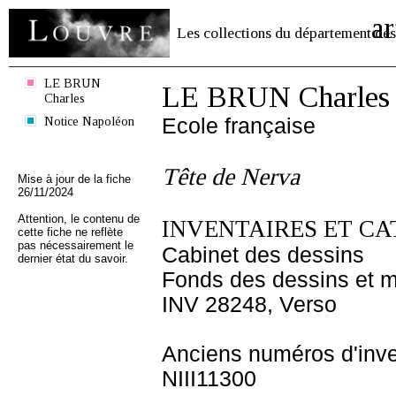
ar
Les collections du département des
LE BRUN
LE BRUN Charles
Charles
Notice Napoléon
Ecole française
Tête de Nerva
Mise à jour de la fiche
26/11/2024
Attention, le contenu de
INVENTAIRES ET CA
cette fiche ne reflète
pas nécessairement le
Cabinet des dessins
dernier état du savoir.
Fonds des dessins et m
INV 28248, Verso
Anciens numéros d'inve
NIII11300