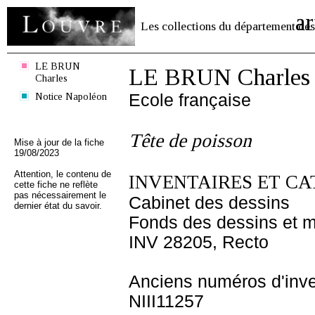
ar
Les collections du département des
LE BRUN
LE BRUN Charles
Charles
Notice Napoléon
Ecole française
Tête de poisson
Mise à jour de la fiche
19/08/2023
Attention, le contenu de
INVENTAIRES ET CA
cette fiche ne reflète
pas nécessairement le
Cabinet des dessins
dernier état du savoir.
Fonds des dessins et m
INV 28205, Recto
Anciens numéros d'inve
NIII11257