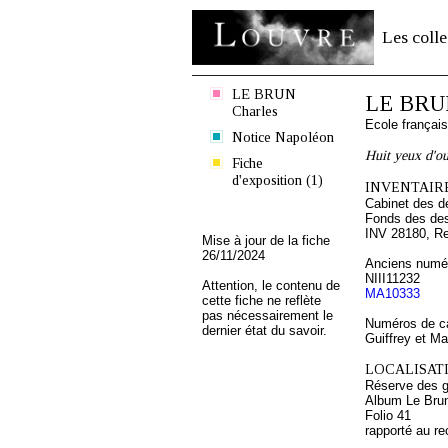
Les colle
LE BRUN
LE BRUN
Charles
Ecole françai
Notice Napoléon
Huit yeux d'ou
Fiche
d'exposition (1)
INVENTAIRE
Cabinet des d
Fonds des des
INV 28180, R
Mise à jour de la fiche
26/11/2024
Anciens numér
NIII11232
Attention, le contenu de
MA10333
cette fiche ne reflète
pas nécessairement le
Numéros de ca
dernier état du savoir.
Guiffrey et M
LOCALISATI
Réserve des 
Album Le Brun
Folio 41
rapporté au re