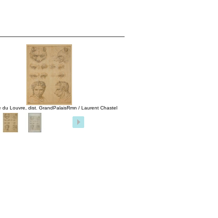
 du Louvre, dist. GrandPalaisRmn / Laurent Chastel