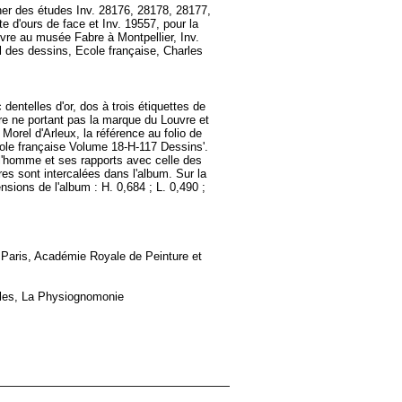
cher des études Inv. 28176, 28178, 28177,
e d'ours de face et Inv. 19557, pour la
uvre au musée Fabre à Montpellier, Inv.
 des dessins, Ecole française, Charles
dentelles d'or, dos à trois étiquettes de
ibre ne portant pas la marque du Louvre et
orel d'Arleux, la référence au folio de
Ecole française Volume 18-H-117 Dessins'.
l'homme et ses rapports avec celle des
s sont intercalées dans l'album. Sur la
sions de l'album : H. 0,684 ; L. 0,490 ;
, Paris, Académie Royale de Peinture et
arles, La Physiognomonie