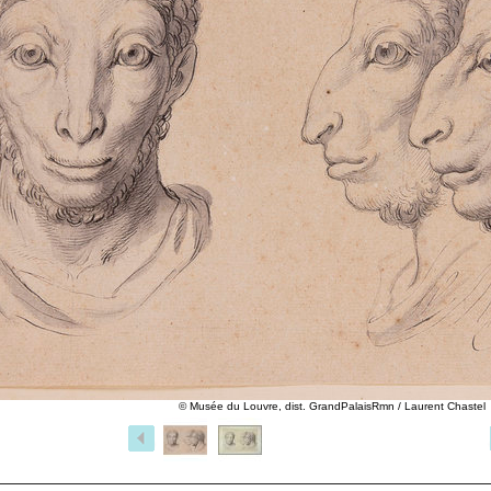
© Musée du Louvre, dist. GrandPalaisRmn / Laurent Chastel