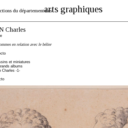
arts graphiques
ctions du département des
 Charles
se
hommes en relation avec le bélier
ecto
sins et miniatures
grands albums
 Charles -1-
cto