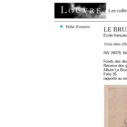
Les colle
Fiche d'oeuvre
LE BRUN
Ecole françai
Trois têtes d'
INV 28078, R
Fonds des des
Réserve des 
Album Le Brun
Folio 35
rapporté au re