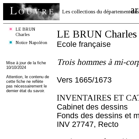
ar
Les collections du département des
LE BRUN
LE BRUN Charles
Charles
Notice Napoléon
Ecole française
Trois hommes à mi-corp
Mise à jour de la fiche
10/10/2024
Attention, le contenu de
Vers 1665/1673
cette fiche ne reflète
pas nécessairement le
dernier état du savoir.
INVENTAIRES ET CA
Cabinet des dessins
Fonds des dessins et m
INV 27747, Recto