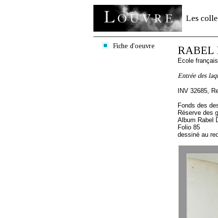
Les colle
Fiche d'oeuvre
RABEL D
Ecole françai
Entrée des laqu
INV 32685, R
Fonds des des
Réserve des 
Album Rabel D
Folio 85
dessiné au re