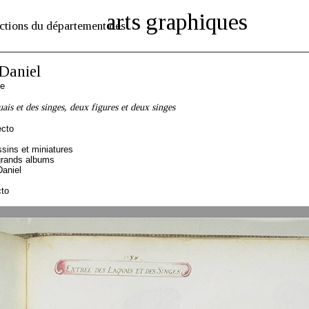
arts graphiques
ctions du département des
aniel
se
ais et des singes, deux figures et deux singes
ecto
sins et miniatures
grands albums
aniel
cto