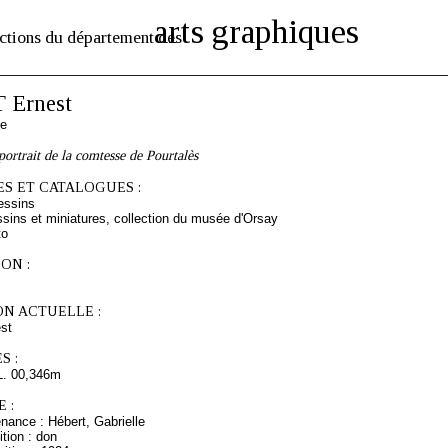
arts graphiques
ctions du département des
 Ernest
se
portrait de la comtesse de Pourtalès
S ET CATALOGUES :
essins
sins et miniatures, collection du musée d'Orsay
to
ON :
ON ACTUELLE :
st
S :
L. 00,346m
 :
nance : Hébert, Gabrielle
tion : don