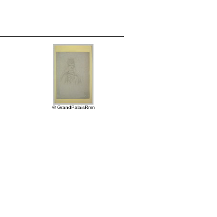
© GrandPalaisRmn