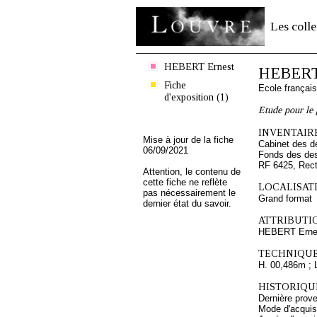
Les colle
HEBERT Ernest
HEBERT
Fiche
Ecole françai
d'exposition (1)
Etude pour le 
INVENTAIRE
Mise à jour de la fiche
Cabinet des d
06/09/2021
Fonds des des
RF 6425, Rec
Attention, le contenu de
cette fiche ne reflète
LOCALISATI
pas nécessairement le
Grand format
dernier état du savoir.
ATTRIBUTI
HEBERT Erne
TECHNIQUE
H. 00,486m ; 
HISTORIQUE
Dernière prove
Mode d'acquisi