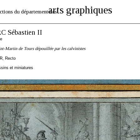
arts graphiques
ctions du département des
 Sébastien II
se
int-Martin de Tours dépouillée par les calvinistes
R, Recto
sins et miniatures