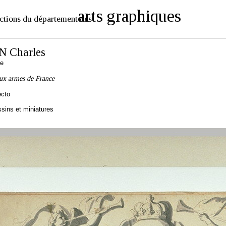
arts graphiques
ctions du département des
 Charles
se
aux armes de France
ecto
sins et miniatures