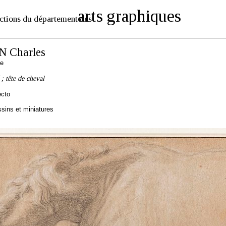
arts graphiques
ctions du département des
 Charles
se
; tête de cheval
ecto
sins et miniatures