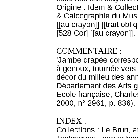
Origine : Idem & Colle
& Calcographie du Musé
[[au crayon]] [[trait obl
[528 Cor] [[au crayon]]
COMMENTAIRE :
'Jambe drapée correspo
à genoux, tournée vers 
décor du milieu des an
Département des Arts g
Ecole française, Charle
2000, n° 2961, p. 836).
INDEX :
Collections : Le Brun, at