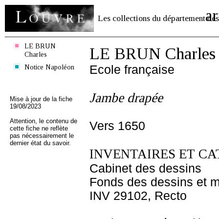
ar
Les collections du département des
LE BRUN
LE BRUN Charles
Charles
Notice Napoléon
Ecole française
Jambe drapée
Mise à jour de la fiche
19/08/2023
Attention, le contenu de
Vers 1650
cette fiche ne reflète
pas nécessairement le
dernier état du savoir.
INVENTAIRES ET CA
Cabinet des dessins
Fonds des dessins et m
INV 29102, Recto