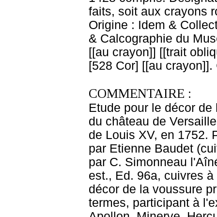
faits, soit aux crayons 
Origine : Idem & Colle
& Calcographie du Musé
[[au crayon]] [[trait obl
[528 Cor] [[au crayon]]
COMMENTAIRE :
Etude pour le décor de
du château de Versailles
de Louis XV, en 1752. P
par Etienne Baudet (cui
par C. Simonneau l'Aîné
est., Ed. 96a, cuivres 
décor de la voussure pr
termes, participant à l'e
Apollon, Minerve, Hercu