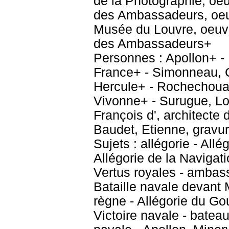
de la Photographie, oeu
des Ambassadeurs, oeuv
Musée du Louvre, oeuvre
des Ambassadeurs+
Personnes : Apollon+ - 
France+ - Simonneau, C
Hercule+ - Rochechouart
Vivonne+ - Surugue, Lo
François d', architecte 
Baudet, Etienne, gravu
Sujets : allégorie - Allé
Allégorie de la Navigati
Vertus royales - ambass
Bataille navale devant 
règne - Allégorie du Go
Victoire navale - bateau 