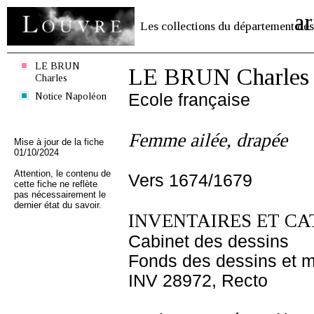
ar
Les collections du département des
LE BRUN
LE BRUN Charles
Charles
Notice Napoléon
Ecole française
Femme ailée, drapée
Mise à jour de la fiche
01/10/2024
Attention, le contenu de
Vers 1674/1679
cette fiche ne reflète
pas nécessairement le
dernier état du savoir.
INVENTAIRES ET CA
Cabinet des dessins
Fonds des dessins et m
INV 28972, Recto