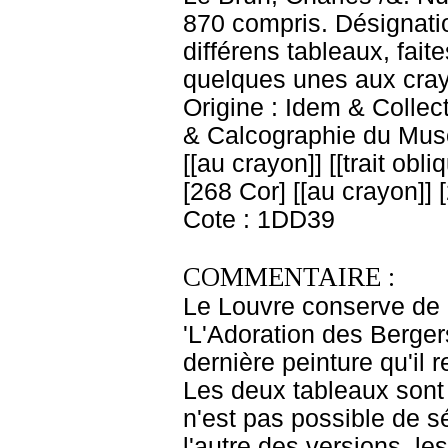
870 compris. Désignatio
différens tableaux, fait
quelques unes aux crayo
Origine : Idem & Colle
& Calcographie du Musé
[[au crayon]] [[trait obl
[268 Cor] [[au crayon]] [
Cote : 1DD39
COMMENTAIRE :
Le Louvre conserve de 
'L'Adoration des Berger
dernière peinture qu'il 
Les deux tableaux sont 
n'est pas possible de s
l'autre des versions, l