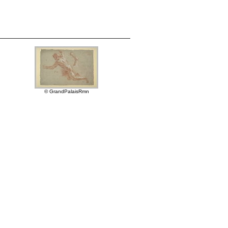
© GrandPalaisRmn