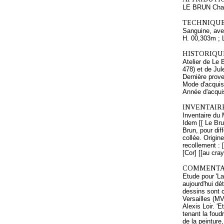
LE BRUN Cha
TECHNIQUE
Sanguine, avec
H. 00,303m ; 
HISTORIQUE
Atelier de Le 
478) et de Jul
Dernière prov
Mode d'acquisi
Année d'acquis
INVENTAIR
Inventaire du 
Idem [[ Le Bru
Brun, pour dif
collée. Origi
recollement : [
[Cor] [[au cra
COMMENTAI
Etude pour 'L
aujourd'hui dé
dessins sont 
Versailles (MV
Alexis Loir. '
tenant la foud
de la peinture