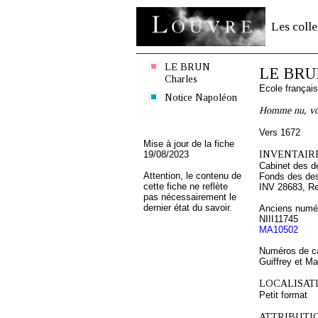
Les colle
LE BRUN
LE BRUN
Charles
Ecole françai
Notice Napoléon
Homme nu, vo
Vers 1672
Mise à jour de la fiche
INVENTAIRE
19/08/2023
Cabinet des d
Attention, le contenu de
Fonds des des
cette fiche ne reflète
INV 28683, R
pas nécessairement le
dernier état du savoir.
Anciens numér
NIII11745
MA10502
Numéros de ca
Guiffrey et M
LOCALISATI
Petit format
ATTRIBUTI