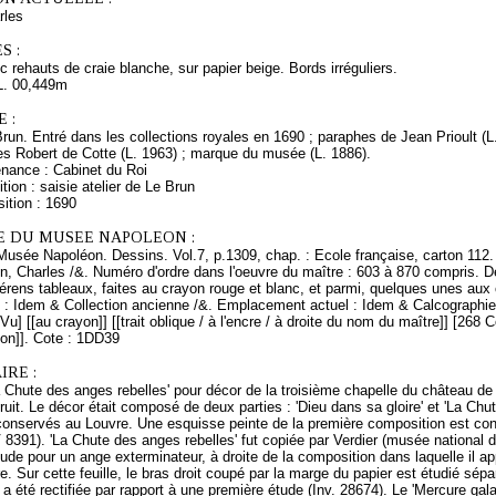
rles
S :
 rehauts de craie blanche, sur papier beige. Bords irréguliers.
L. 00,449m
 :
Brun. Entré dans les collections royales en 1690 ; paraphes de Jean Prioult (
es Robert de Cotte (L. 1963) ; marque du musée (L. 1886).
enance : Cabinet du Roi
tion : saisie atelier de Le Brun
ition : 1690
E DU MUSEE NAPOLEON :
Musée Napoléon. Dessins. Vol.7, p.1309, chap. : Ecole française, carton 112.
n, Charles /&. Numéro d'ordre dans l'oeuvre du maître : 603 à 870 compris. D
férens tableaux, faites au crayon rouge et blanc, et parmi, quelques unes aux 
ne : Idem & Collection ancienne /&. Emplacement actuel : Idem & Calcographi
Vu] [[au crayon]] [[trait oblique / à l'encre / à droite du nom du maître]] [268 
yon]]. Cote : 1DD39
RE :
a Chute des anges rebelles' pour décor de la troisième chapelle du château d
truit. Le décor était composé de deux parties : 'Dieu dans sa gloire' et 'La C
conservés au Louvre. Une esquisse peinte de la première composition est co
 8391). 'La Chute des anges rebelles' fut copiée par Verdier (musée national d
Etude pour un ange exterminateur, à droite de la composition dans laquelle il ap
re. Sur cette feuille, le bras droit coupé par la marge du papier est étudié sé
, a été rectifiée par rapport à une première étude (Inv. 28674). Le 'Mercure 