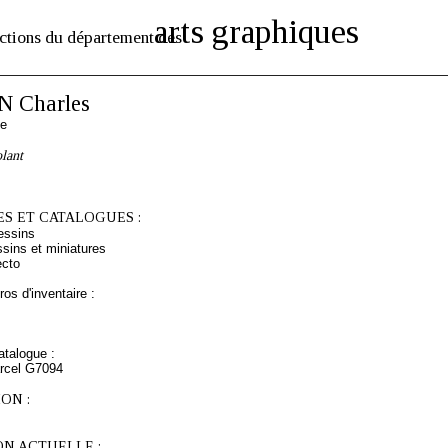
arts graphiques
ctions du département des
 Charles
se
lant
S ET CATALOGUES :
essins
sins et miniatures
ecto
os d'inventaire :
talogue :
arcel G7094
ON :
ON ACTUELLE :