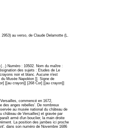
L. 2953) au verso, de Claude Delamotte (L.
 (...) Numéro : 10502. Nom du maître :
ésignation des sujets : Etudes de Le
crayons noir et blanc. Aucune n'est
e du Musée Napoléon ]]. Signe de
Cor] [[au crayon]] [268 Cor] [[au crayon]]
e Versailles, commencé en 1672,
hute des anges rebelles'. De nombreux
nservée au musée national du château de
u château de Versailles) et gravée par
paraît armé d'un bouclier, la main droite
parément. La position des jambes ici proche
galant', dans son numéro de Novembre 1686