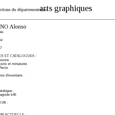
arts graphiques
ctions du département des
NO Alonso
ole
le
57
S ET CATALOGUES :
essins
sins et miniatures
Recto
os d'inventaire :
talogue :
pagnole k46
ON :
ON ACTUELLE :