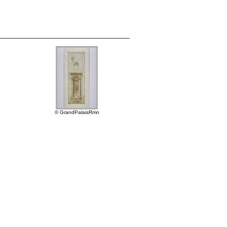
© GrandPalaisRmn