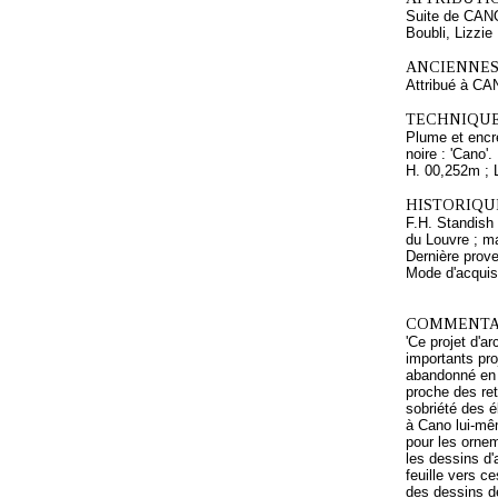
Suite de CAN
Boubli, Lizzie
ANCIENNES
Attribué à CA
TECHNIQUE
Plume et encre
noire : 'Cano'
H. 00,252m ; 
HISTORIQUE
F.H. Standish 
du Louvre ; m
Dernière prove
Mode d'acquisi
COMMENTAI
'Ce projet d'a
importants pro
abandonné en 1
proche des ret
sobriété des é
à Cano lui-mêm
pour les ornem
les dessins d'
feuille vers c
des dessins de