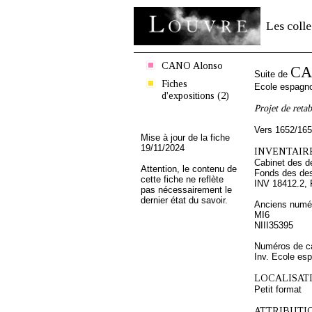
Les colle
CANO Alonso
CA
Suite de
Fiches
Ecole espagn
d'expositions (2)
Projet de retab
Vers 1652/16
Mise à jour de la fiche
19/11/2024
INVENTAIRE
Cabinet des d
Attention, le contenu de
Fonds des des
cette fiche ne reflète
INV 18412.2, 
pas nécessairement le
dernier état du savoir.
Anciens numér
MI6
NIII35395
Numéros de ca
Inv. Ecole es
LOCALISATI
Petit format
ATTRIBUTI