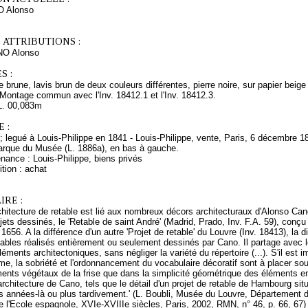
O Alonso
 ATTRIBUTIONS :
NO Alonso
S :
 brune, lavis brun de deux couleurs différentes, pierre noire, sur papier beige c
. Montage commun avec l'Inv. 18412.1 et l'Inv. 18412.3.
L. 00,083m
 :
; legué à Louis-Philippe en 1841 - Louis-Philippe, vente, Paris, 6 décembre 1
arque du Musée (L. 1886a), en bas à gauche.
nance : Louis-Philippe, biens privés
tion : achat
RE :
rchitecture de retable est lié aux nombreux décors architecturaux d'Alonso Cano
jets dessinés, le 'Retable de saint André' (Madrid, Prado, Inv. F.A. 59), conçu à
656. A la différence d'un autre 'Projet de retable' du Louvre (Inv. 18413), la di
ables réalisés entièrement ou seulement dessinés par Cano. Il partage avec le 
léments architectoniques, sans négliger la variété du répertoire (...). S'il est 
e, la sobriété et l'ordonnancement du vocabulaire décoratif sont à placer so
ents végétaux de la frise que dans la simplicité géométrique des éléments entr
architecture de Cano, tels que le détail d'un projet de retable de Hambourg sit
es années-là ou plus tardivement.' (L. Boubli, Musée du Louvre, Département 
 l'Ecole espagnole, XVIe-XVIIIe siècles, Paris, 2002, RMN, n° 46, p. 66, 67)