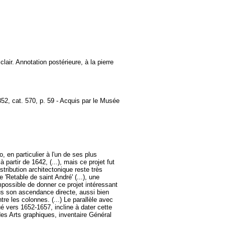
lair. Annotation postérieure, à la pierre
852, cat. 570, p. 59 - Acquis par le Musée
, en particulier à l'un de ses plus
 partir de 1642, (...), mais ce projet fut
stribution architectonique reste très
'Retable de saint André' (...), une
impossible de donner ce projet intéressant
us son ascendance directe, aussi bien
e les colonnes. (...) Le parallèle avec
ué vers 1652-1657, incline à dater cette
des Arts graphiques, inventaire Général