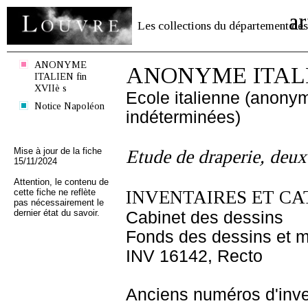
ar
Les collections du département des
ANONYME
ANONYME ITALIE
ITALIEN fin
XVIIè s
Ecole italienne (anony
Notice Napoléon
indéterminées)
Mise à jour de la fiche
Etude de draperie, deux
15/11/2024
Attention, le contenu de
cette fiche ne reflète
INVENTAIRES ET CA
pas nécessairement le
dernier état du savoir.
Cabinet des dessins
Fonds des dessins et m
INV 16142, Recto
Anciens numéros d'inve