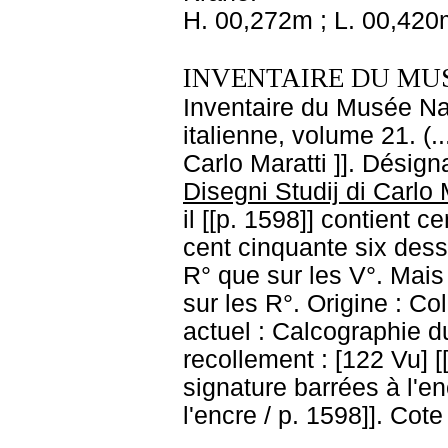
H. 00,272m ; L. 00,420
INVENTAIRE DU MU
Inventaire du Musée Na
italienne, volume 21. (
Carlo Maratti ]]. Désign
Disegni Studij di Carlo 
il [[p. 1598]] contient c
cent cinquante six dessi
R° que sur les V°. Mais 
sur les R°. Origine : Co
actuel : Calcographie 
recollement : [122 Vu] [
signature barrées à l'en
l'encre / p. 1598]]. Cot