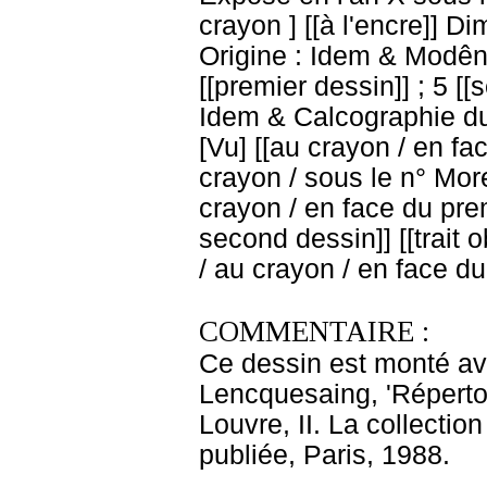
crayon
] [[à l'encre]] D
Origine : Idem & Modêne 
[[premier dessin]] ; 5 
Idem & Calcographie du
[Vu] [[au crayon / en fac
crayon / sous le n° More
crayon / en face du prem
second dessin]] [[trait 
/ au crayon / en face d
COMMENTAIRE :
Ce dessin est monté ave
Lencquesaing, 'Réperto
Louvre, II. La collecti
publiée, Paris, 1988.