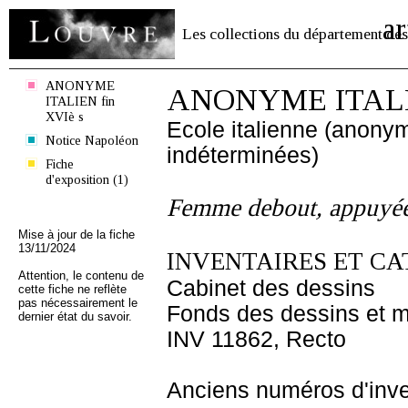
ar
Les collections du département des
ANONYME
ANONYME ITALIE
ITALIEN fin
XVIè s
Ecole italienne (anony
Notice Napoléon
indéterminées)
Fiche
d'exposition (1)
Femme debout, appuyée
Mise à jour de la fiche
13/11/2024
INVENTAIRES ET CA
Attention, le contenu de
Cabinet des dessins
cette fiche ne reflète
pas nécessairement le
Fonds des dessins et m
dernier état du savoir.
INV 11862, Recto
Anciens numéros d'inve