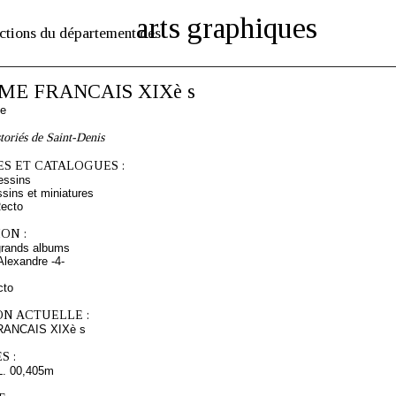
arts graphiques
ctions du département des
E FRANCAIS XIXè s
se
toriés de Saint-Denis
S ET CATALOGUES :
essins
sins et miniatures
Recto
ON :
grands albums
Alexandre -4-
cto
ON ACTUELLE :
ANCAIS XIXè s
S :
L. 00,405m