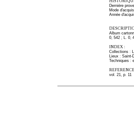
HISTORIQUE
Dernière prove
Mode d'acquisi
Année d'acquis
DESCRIPTIO
Album cartonné
0, 542 ; L. 0, 
INDEX :
Collections : 
Lieux : Saint-
Techniques : e
REFERENCE
vol. 21, p. 11