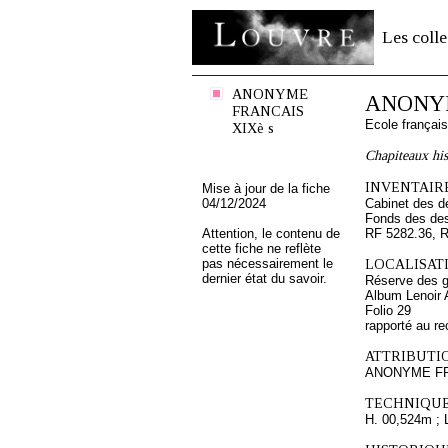
Les colle
ANONYME
ANONYM
FRANCAIS
Ecole françai
XIXè s
Chapiteaux his
INVENTAIRE
Mise à jour de la fiche
04/12/2024
Cabinet des d
Fonds des des
Attention, le contenu de
RF 5282.36, 
cette fiche ne reflète
pas nécessairement le
LOCALISATI
dernier état du savoir.
Réserve des 
Album Lenoir 
Folio 29
rapporté au re
ATTRIBUTI
ANONYME FR
TECHNIQUE
H. 00,524m ; 