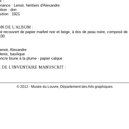
 :
nance : Lenoir, héritiers d'Alexandre
tion : don
ition : 1921
N DE L'ALBUM :
 recouvert de papier marbré noir et beige, à dos de peau noire, composé de 1
430.
Lenoir, Alexandre
Denis, basilique
ncre brune à la plume - papier calque
 DE L'INVENTAIRE MANUSCRIT :
© 2012 - Musée du Louvre, Département des Arts graphiques