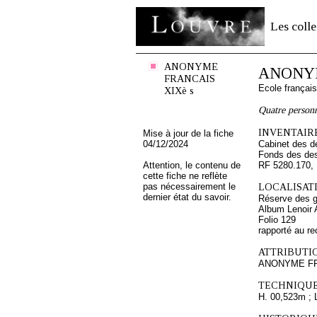
Les colle
ANONYME
ANONYM
FRANCAIS
Ecole françai
XIXè s
Quatre personn
INVENTAIRE
Mise à jour de la fiche
04/12/2024
Cabinet des d
Fonds des des
Attention, le contenu de
RF 5280.170,
cette fiche ne reflète
pas nécessairement le
LOCALISATI
dernier état du savoir.
Réserve des 
Album Lenoir 
Folio 129
rapporté au re
ATTRIBUTI
ANONYME FR
TECHNIQUE
H. 00,523m ; 