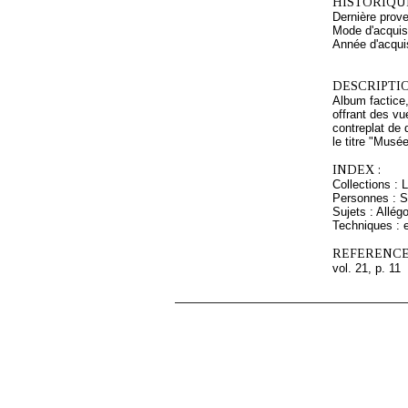
HISTORIQUE
Dernière prove
Mode d'acquisi
Année d'acquis
DESCRIPTIO
Album factice,
offrant des v
contreplat de 
le titre "Musé
INDEX :
Collections : 
Personnes : S
Sujets : Allégo
Techniques : e
REFERENCE
vol. 21, p. 11