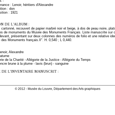
 :
nance : Lenoir, héritiers d'Alexandre
tion : don
ition : 1921
N DE L'ALBUM :
 cartonné, recouvert de papier marbré noir et beige, à dos de peau noire, plats
ues de monuments du Musée des Monuments Français. Liste manuscrite sur cinq
devant, présentant sur deux colonnes des numéros de folio et une relative ident
e des Monuments français.II". H. 0,540 ; L 0,440.
Lenoir, Alexandre
aturne
rie de la Charité - Allégorie de la Justice - Allégorie du Temps
ncre brune à la plume - lavis (brun) - sanguine
 DE L'INVENTAIRE MANUSCRIT :
© 2012 - Musée du Louvre, Département des Arts graphiques