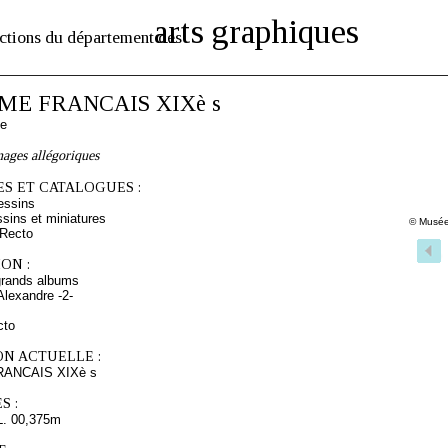
arts graphiques
ctions du département des
E FRANCAIS XIXè s
se
ages allégoriques
S ET CATALOGUES :
essins
sins et miniatures
© Musée
 Recto
ON :
grands albums
Alexandre -2-
cto
ON ACTUELLE :
ANCAIS XIXè s
S :
L. 00,375m