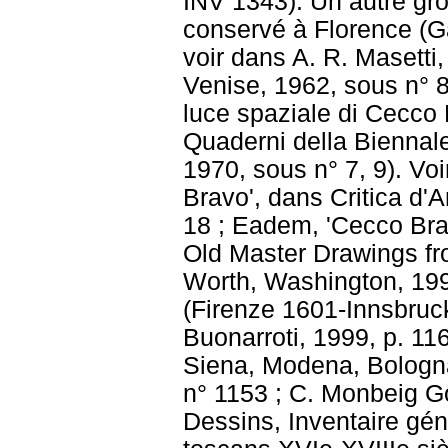
INV 1343). Un autre gr
conservé à Florence (Gal
voir dans A. R. Masetti,
Venise, 1962, sous n° 85
luce spaziale di Cecco 
Quaderni della Biennale
1970, sous n° 7, 9). Voi
Bravo', dans Critica d'A
18 ; Eadem, 'Cecco Bravo 
Old Master Drawings fro
Worth, Washington, 199
(Firenze 1601-Innsbruck
Buonarroti, 1999, p. 116
Siena, Modena, Bologn
n° 1153 ; C. Monbeig G
Dessins, Inventaire gén