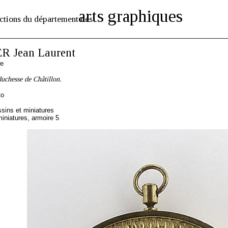
arts graphiques
ctions du département des
 Jean Laurent
se
duchesse de Châtillon.
to
sins et miniatures
iniatures, armoire 5