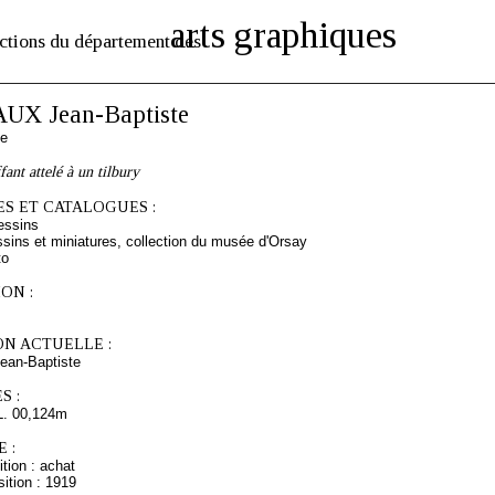
arts graphiques
ctions du département des
X Jean-Baptiste
se
ant attelé à un tilbury
S ET CATALOGUES :
essins
sins et miniatures, collection du musée d'Orsay
to
ON :
ON ACTUELLE :
an-Baptiste
S :
L. 00,124m
 :
tion : achat
ition : 1919