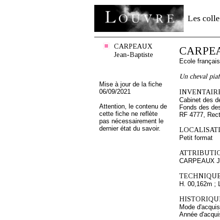
Les colle
CARPEAUX
CARPEAU
Jean-Baptiste
Ecole françai
Un cheval piaff
Mise à jour de la fiche
06/09/2021
INVENTAIRE
Cabinet des d
Attention, le contenu de
Fonds des des
cette fiche ne reflète
RF 4777, Rec
pas nécessairement le
dernier état du savoir.
LOCALISATI
Petit format
ATTRIBUTI
CARPEAUX Je
TECHNIQUE
H. 00,162m ; 
HISTORIQUE
Mode d'acquisi
Année d'acquis