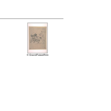
© GrandPalaisRmn