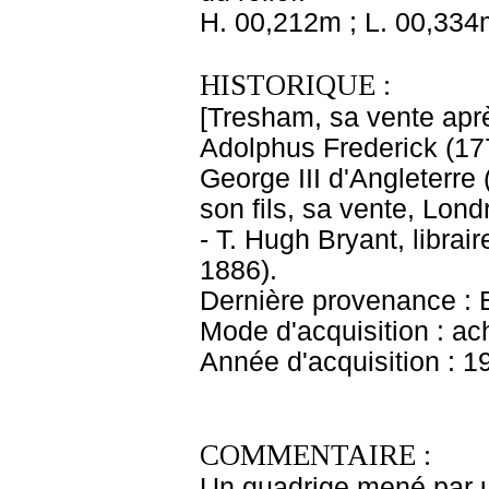
H. 00,212m ; L. 00,334
HISTORIQUE :
[Tresham, sa vente aprè
Adolphus Frederick (177
George III d'Angleterre 
son fils, sa vente, Lon
- T. Hugh Bryant, librai
1886).
Dernière provenance : 
Mode d'acquisition : ac
Année d'acquisition : 1
COMMENTAIRE :
Un quadrige mené par u