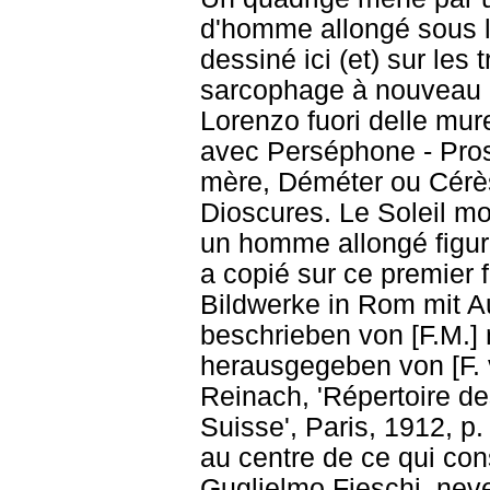
d'homme allongé sous l
dessiné ici (et) sur les 
sarcophage à nouveau en
Lorenzo fuori delle mure
avec Perséphone - Pros
mère, Déméter ou Cérès.
Dioscures. Le Soleil m
un homme allongé figuran
a copié sur ce premier f
Bildwerke in Rom mit 
beschrieben von [F.M.] 
herausgegeben von [F. vo
Reinach, 'Répertoire des 
Suisse', Paris, 1912, p.
au centre de ce qui con
Guglielmo Fieschi, neve