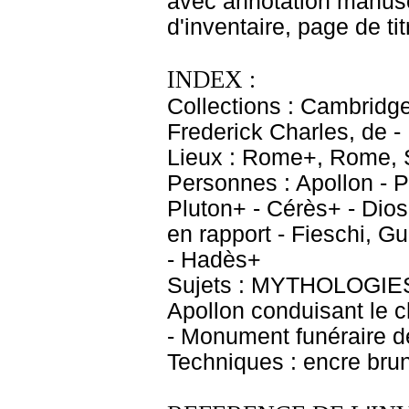
avec annotation manusc
d'inventaire, page de t
INDEX :
Collections : Cambridg
Frederick Charles, de -
Lieux : Rome+, Rome, S
Personnes : Apollon - P
Pluton+ - Cérès+ - Dios
en rapport - Fieschi, G
- Hadès+
Sujets : MYTHOLOGIES 
Apollon conduisant le c
- Monument funéraire d
Techniques : encre brune