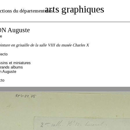
arts graphiques
ctions du département des
N Auguste
se
inture en grisaille de la salle VIII du musée Charles X
Recto
sins et miniatures
grands albums
n Auguste
cto