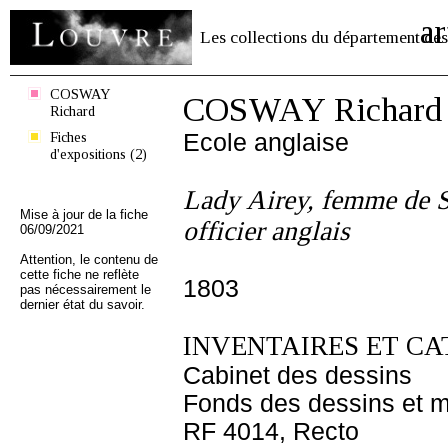
ar
Les collections du département des
COSWAY
COSWAY Richard
Richard
Fiches
Ecole anglaise
d'expositions (2)
Lady Airey, femme de S
Mise à jour de la fiche
officier anglais
06/09/2021
Attention, le contenu de
cette fiche ne reflète
1803
pas nécessairement le
dernier état du savoir.
INVENTAIRES ET CA
Cabinet des dessins
Fonds des dessins et m
RF 4014, Recto