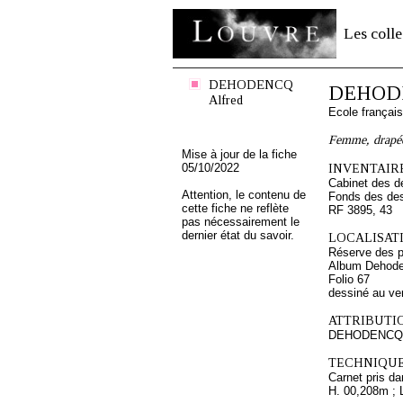
Les colle
DEHODENCQ
DEHODE
Alfred
Ecole françai
Femme, drapée,
Mise à jour de la fiche
05/10/2022
INVENTAIRE
Cabinet des d
Attention, le contenu de
Fonds des des
cette fiche ne reflète
RF 3895, 43
pas nécessairement le
dernier état du savoir.
LOCALISATI
Réserve des p
Album Dehode
Folio 67
dessiné au ve
ATTRIBUTI
DEHODENCQ A
TECHNIQUE
Carnet pris da
H. 00,208m ; 