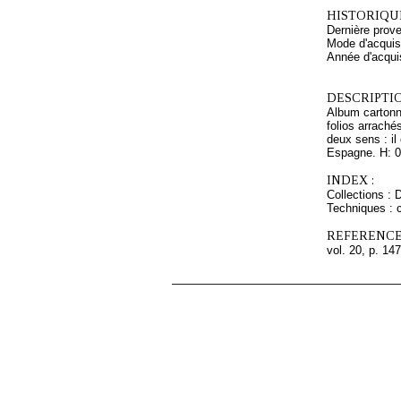
HISTORIQUE
Dernière prov
Mode d'acquisi
Année d'acquis
DESCRIPTIO
Album cartonné
folios arraché
deux sens : il
Espagne. H: 0,
INDEX :
Collections : 
Techniques : c
REFERENCE
vol. 20, p. 147