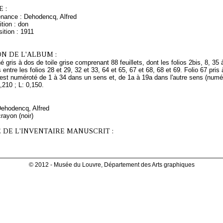
 :
enance : Dehodencq, Alfred
tion : don
ition : 1911
N DE L'ALBUM :
 gris à dos de toile grise comprenant 88 feuillets, dont les folios 2bis, 8, 35
s entre les folios 28 et 29, 32 et 33, 64 et 65, 67 et 68, 68 et 69. Folio 67 p
 est numéroté de 1 à 34 dans un sens et, de 1a à 19a dans l'autre sens (numér
210 ; L: 0,150.
Dehodencq, Alfred
rayon (noir)
 DE L'INVENTAIRE MANUSCRIT :
© 2012 - Musée du Louvre, Département des Arts graphiques