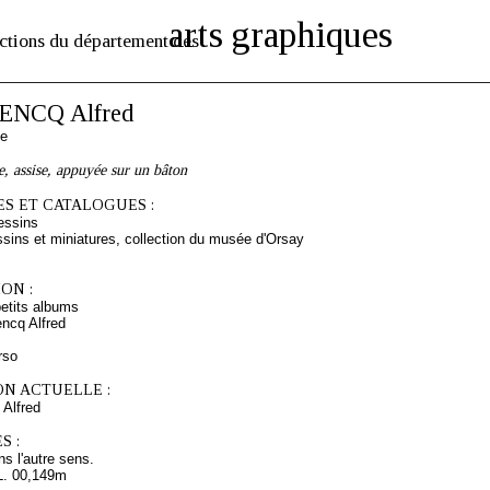
arts graphiques
ctions du département des
NCQ Alfred
se
 assise, appuyée sur un bâton
S ET CATALOGUES :
essins
sins et miniatures, collection du musée d'Orsay
ON :
etits albums
ncq Alfred
rso
ON ACTUELLE :
lfred
S :
ns l'autre sens.
L. 00,149m