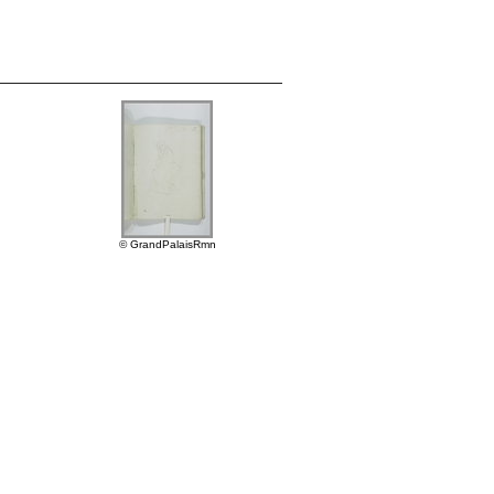
© GrandPalaisRmn