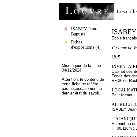
Les colle
ISABEY Jean-
ISABEY 
Baptiste
Ecole françai
Fiches
d'expositions (4)
Costume de W
1815
Mise à jour de la fiche
INVENTAIRE
04/12/2024
Cabinet des d
Fonds des des
Attention, le contenu de
RF 3676, Rec
cette fiche ne reflète
pas nécessairement le
LOCALISATI
dernier état du savoir.
Petit format
ATTRIBUTI
ISABEY Jean-
TECHNIQUE
En haut au cra
H. 00,118m ; 