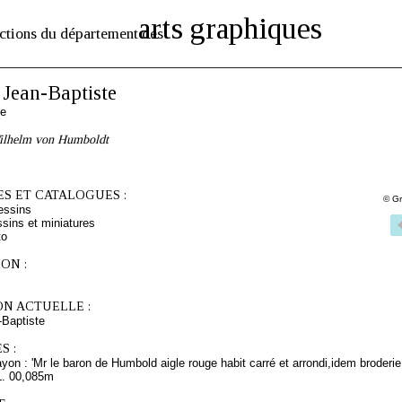
arts graphiques
ctions du département des
Jean-Baptiste
se
ilhelm von Humboldt
S ET CATALOGUES :
© Gr
essins
sins et miniatures
to
ON :
ON ACTUELLE :
Baptiste
S :
yon : 'Mr le baron de Humbold aigle rouge habit carré et arrondi,idem broderie
L. 00,085m