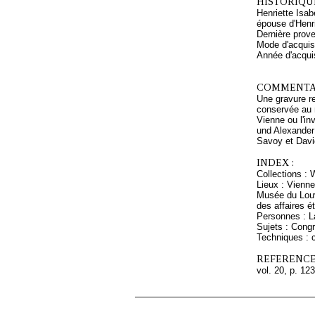
HISTORIQUE
Henriette Isa
épouse d'Henr
Dernière prove
Mode d'acquisi
Année d'acquis
COMMENTAI
Une gravure r
conservée au m
Vienne ou l'in
und Alexander
Savoy et David
INDEX :
Collections : 
Lieux : Vienn
Musée du Louv
des affaires é
Personnes : L
Sujets : Cong
Techniques : c
REFERENCE
vol. 20, p. 123