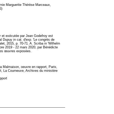
 amie Marguerite Thérèse Marceaux,
6)
y et exécutée par Jean Godefroy est
l Dupuy in cat. d'exp. 'Le congrès de
et, 2015, p. 70-71. A. Scriba in 'Wilhelm
bre 2019 - 22 mars 2020, par Bénédicte
e des œuvres exposées.
a Malmaison, oeuvre en rapport, Paris,
t, La Courneuve, Archives du ministère
pport