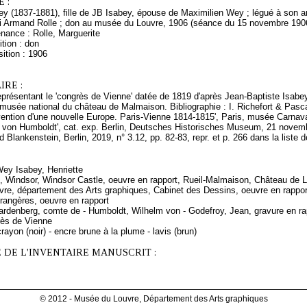
 :
bey (1837-1881), fille de JB Isabey, épouse de Maximilien Wey ; légué à son
i Armand Rolle ; don au musée du Louvre, 1906 (séance du 15 novembre 190
nance : Rolle, Marguerite
tion : don
ition : 1906
RE :
eprésentant le 'congrès de Vienne' datée de 1819 d'après Jean-Baptiste Isabe
usée national du château de Malmaison. Bibliographie : I. Richefort & Pasca
vention d'une nouvelle Europe. Paris-Vienne 1814-1815', Paris, musée Carnaval
 von Humboldt', cat. exp. Berlin, Deutsches Historisches Museum, 21 novem
 Blankenstein, Berlin, 2019, n° 3.12, pp. 82-83, repr. et p. 266 dans la list
Wey Isabey, Henriette
e, Windsor, Windsor Castle, oeuvre en rapport, Rueil-Malmaison, Château de L
re, département des Arts graphiques, Cabinet des Dessins, oeuvre en rappor
trangères, oeuvre en rapport
ardenberg, comte de - Humboldt, Wilhelm von - Godefroy, Jean, gravure en ra
rès de Vienne
rayon (noir) - encre brune à la plume - lavis (brun)
 DE L'INVENTAIRE MANUSCRIT :
© 2012 - Musée du Louvre, Département des Arts graphiques