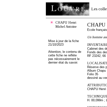
Les colle
CHAPU Henri
CHAPU H
Michel Antoine
Ecole françai
Un homme ass
Mise à jour de la fiche
21/10/2023
INVENTAIRE
Cabinet des d
Attention, le contenu de
Fonds des des
cette fiche ne reflète
RF 23242, 66
pas nécessairement le
dernier état du savoir.
LOCALISATI
Réserve des p
Album Chapu H
Folio 35
dessiné au ve
ATTRIBUTI
CHAPU Henri 
TECHNIQUE
H. 00,099m ; 