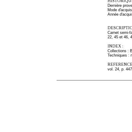
HISTORIQUE
Dernière prov
Mode d'acquisi
Année d'acquis
DESCRIPTIO
Carnet semi-fa
22, 45 et 46, 
INDEX :
Collections : 
Techniques : 
REFERENCE
vol. 24, p. 447