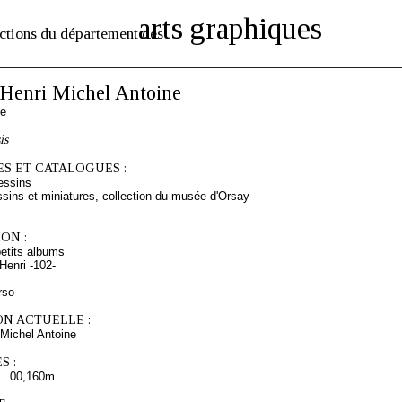
arts graphiques
ctions du département des
enri Michel Antoine
se
is
S ET CATALOGUES :
essins
sins et miniatures, collection du musée d'Orsay
ON :
etits albums
enri -102-
rso
ON ACTUELLE :
Michel Antoine
S :
L. 00,160m