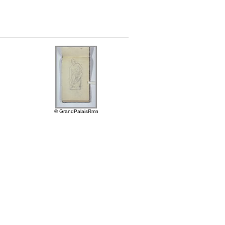
© GrandPalaisRmn