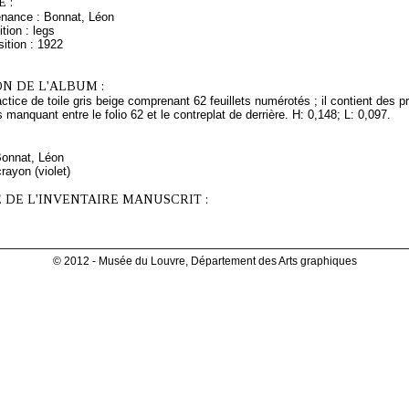
 :
enance : Bonnat, Léon
tion : legs
ition : 1922
N DE L'ALBUM :
ctice de toile gris beige comprenant 62 feuillets numérotés ; il contient des
s manquant entre le folio 62 et le contreplat de derrière. H: 0,148; L: 0,097.
Bonnat, Léon
rayon (violet)
 DE L'INVENTAIRE MANUSCRIT :
© 2012 - Musée du Louvre, Département des Arts graphiques