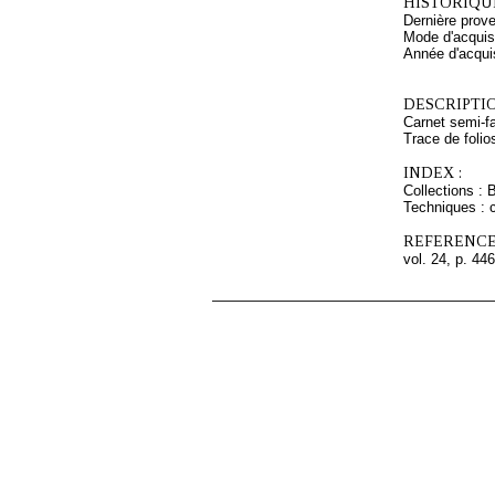
HISTORIQUE
Dernière prov
Mode d'acquisi
Année d'acquis
DESCRIPTIO
Carnet semi-fa
Trace de folio
INDEX :
Collections : 
Techniques : c
REFERENCE
vol. 24, p. 446