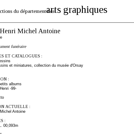
arts graphiques
ctions du département des
enri Michel Antoine
se
ument funéraire
S ET CATALOGUES :
essins
sins et miniatures, collection du musée d'Orsay
ON :
etits albums
enri -99-
cto
ON ACTUELLE :
Michel Antoine
S :
L. 00,093m