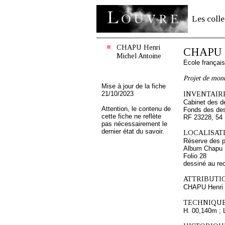
Les colle
CHAPU Henri
CHAPU H
Michel Antoine
Ecole françai
Projet de mon
Mise à jour de la fiche
21/10/2023
INVENTAIRE
Cabinet des d
Attention, le contenu de
Fonds des des
cette fiche ne reflète
RF 23228, 54
pas nécessairement le
dernier état du savoir.
LOCALISATI
Réserve des p
Album Chapu H
Folio 28
dessiné au re
ATTRIBUTI
CHAPU Henri 
TECHNIQUE
H. 00,140m ; 