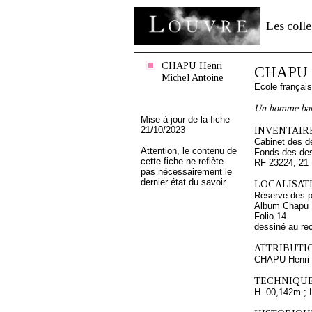
Les colle
CHAPU Henri
CHAPU H
Michel Antoine
Ecole françai
Un homme barb
Mise à jour de la fiche
21/10/2023
INVENTAIRE
Cabinet des d
Attention, le contenu de
Fonds des des
cette fiche ne reflète
RF 23224, 21
pas nécessairement le
dernier état du savoir.
LOCALISATI
Réserve des p
Album Chapu H
Folio 14
dessiné au re
ATTRIBUTI
CHAPU Henri 
TECHNIQUE
H. 00,142m ; 