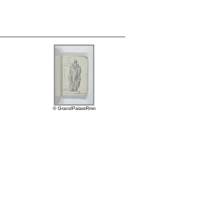
© GrandPalaisRmn