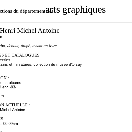
arts graphiques
ctions du département des
enri Michel Antoine
se
u, debout, drapé, tenant un livre
S ET CATALOGUES :
essins
sins et miniatures, collection du musée d'Orsay
ON :
etits albums
enri -93-
cto
ON ACTUELLE :
Michel Antoine
S :
L. 00,095m