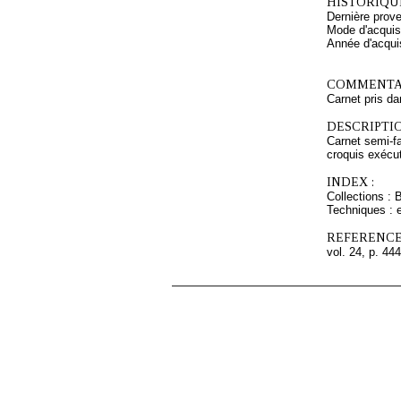
HISTORIQUE
Dernière prov
Mode d'acquisi
Année d'acquis
COMMENTAI
Carnet pris da
DESCRIPTIO
Carnet semi-fa
croquis exécut
INDEX :
Collections : 
Techniques : 
REFERENCE
vol. 24, p. 444