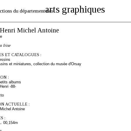
arts graphiques
ctions du département des
enri Michel Antoine
se
 frise
S ET CATALOGUES :
essins
sins et miniatures, collection du musée d'Orsay
ON :
etits albums
enri -88-
cto
ON ACTUELLE :
Michel Antoine
S :
L. 00,154m