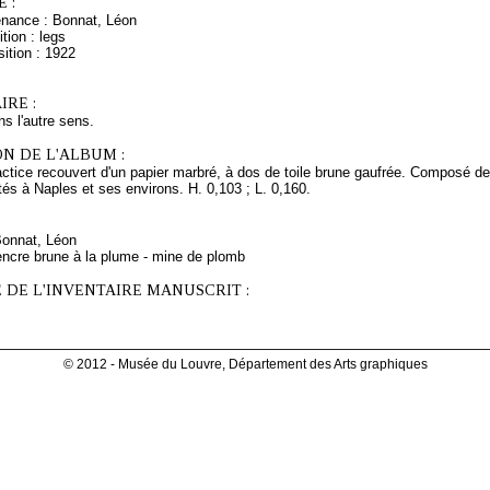
 :
enance : Bonnat, Léon
tion : legs
ition : 1922
RE :
ns l'autre sens.
N DE L'ALBUM :
ctice recouvert d'un papier marbré, à dos de toile brune gaufrée. Composé de 
és à Naples et ses environs. H. 0,103 ; L. 0,160.
Bonnat, Léon
encre brune à la plume - mine de plomb
 DE L'INVENTAIRE MANUSCRIT :
© 2012 - Musée du Louvre, Département des Arts graphiques