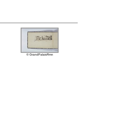
© GrandPalaisRmn