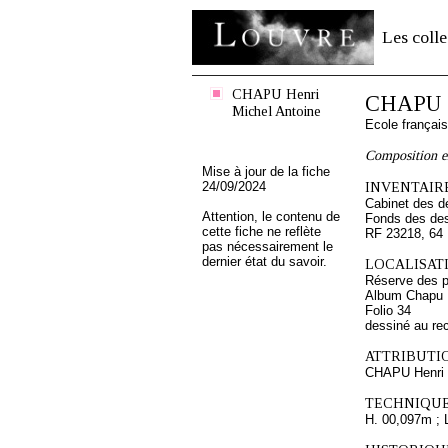
Les colle
CHAPU Henri
CHAPU H
Michel Antoine
Ecole françai
Composition en
Mise à jour de la fiche
24/09/2024
INVENTAIRE
Cabinet des d
Attention, le contenu de
Fonds des des
cette fiche ne reflète
RF 23218, 64
pas nécessairement le
dernier état du savoir.
LOCALISATI
Réserve des p
Album Chapu H
Folio 34
dessiné au re
ATTRIBUTI
CHAPU Henri 
TECHNIQUE
H. 00,097m ; 