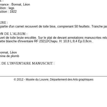
 :
enance : Bonnat, Léon
tion : legs
ition : 1922
RE :
 partie d'un carnet recouvert de toile bise, comprenant 50 feuillets. Tranche ja
N DE L'ALBUM :
ert de toile brute encollée. Sur le plat de devant annotations manuscrites relati
ette blanche d'inventaire RF 23212/Chapu. H: 10,8 L:8,4 Ep.0,8cm..
Bonnat, Léon
mine de plomb
 DE L'INVENTAIRE MANUSCRIT :
© 2012 - Musée du Louvre, Département des Arts graphiques