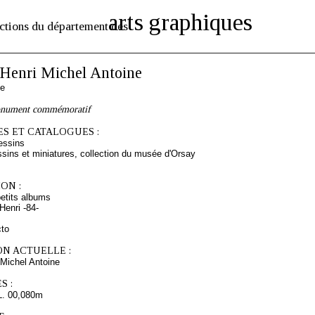
arts graphiques
ctions du département des
enri Michel Antoine
se
onument commémoratif
S ET CATALOGUES :
essins
sins et miniatures, collection du musée d'Orsay
ON :
etits albums
enri -84-
cto
ON ACTUELLE :
Michel Antoine
S :
L. 00,080m