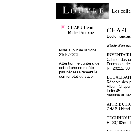
Les colle
CHAPU Henri
CHAPU H
Michel Antoine
Ecole françai
Etude d'un m
Mise à jour de la fiche
21/10/2023
INVENTAIRE
Cabinet des d
Attention, le contenu de
Fonds des des
cette fiche ne reflète
RF 23212, 50
pas nécessairement le
dernier état du savoir.
LOCALISATI
Réserve des p
Album Chapu H
Folio 45
dessiné au re
ATTRIBUTI
CHAPU Henri 
TECHNIQUE
H. 00,102m ; 