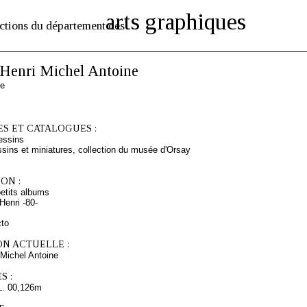
arts graphiques
ctions du département des
enri Michel Antoine
se
S ET CATALOGUES :
essins
sins et miniatures, collection du musée d'Orsay
ON :
etits albums
enri -80-
cto
ON ACTUELLE :
Michel Antoine
S :
L. 00,126m