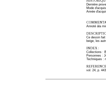
HISTORIQUE
Dernière prov
Mode d'acquisi
Année d'acquis
COMMENTAI
Annoté àla mi
DESCRIPTIO
Ce dessin fait
beige, les aut
INDEX :
Collections : 
Personnes : J
Techniques : 
REFERENCE
vol. 24, p. 443