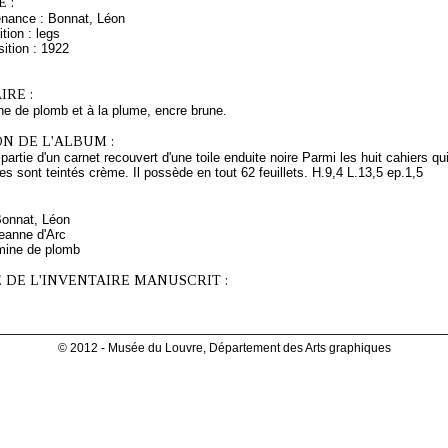
 :
enance : Bonnat, Léon
tion : legs
ition : 1922
RE :
ne de plomb et à la plume, encre brune.
N DE L'ALBUM :
 partie d'un carnet recouvert d'une toile enduite noire Parmi les huit cahiers qu
res sont teintés crème. Il possède en tout 62 feuillets. H.9,4 L.13,5 ep.1,5
Bonnat, Léon
eanne d'Arc
mine de plomb
 DE L'INVENTAIRE MANUSCRIT :
© 2012 - Musée du Louvre, Département des Arts graphiques