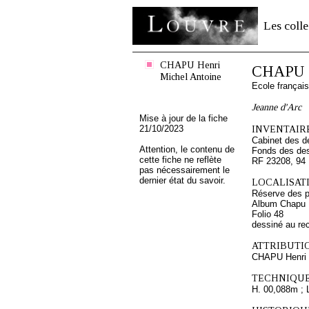
Les colle
CHAPU Henri
CHAPU H
Michel Antoine
Ecole françai
Jeanne d'Arc
Mise à jour de la fiche
21/10/2023
INVENTAIRE
Cabinet des d
Attention, le contenu de
Fonds des des
cette fiche ne reflète
RF 23208, 94
pas nécessairement le
dernier état du savoir.
LOCALISATI
Réserve des p
Album Chapu H
Folio 48
dessiné au re
ATTRIBUTI
CHAPU Henri 
TECHNIQUE
H. 00,088m ; 