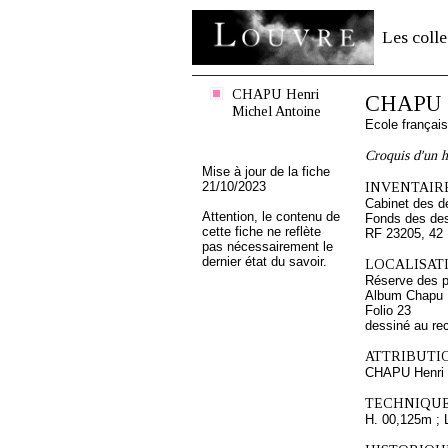
Les colle
CHAPU Henri
CHAPU H
Michel Antoine
Ecole françai
Croquis d'un 
Mise à jour de la fiche
21/10/2023
INVENTAIRE
Cabinet des d
Attention, le contenu de
Fonds des des
cette fiche ne reflète
RF 23205, 42
pas nécessairement le
dernier état du savoir.
LOCALISATI
Réserve des p
Album Chapu H
Folio 23
dessiné au re
ATTRIBUTI
CHAPU Henri 
TECHNIQUE
H. 00,125m ; 