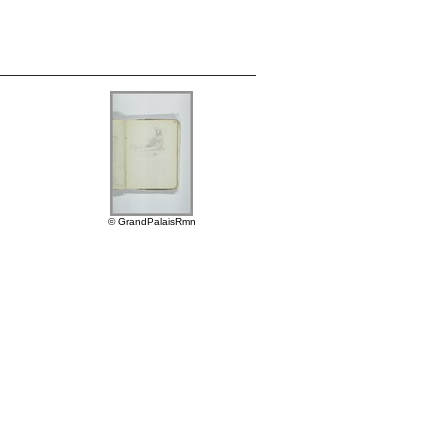
© GrandPalaisRmn