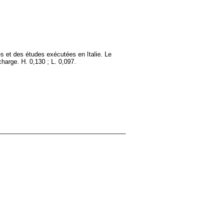
es et des études exécutées en Italie. Le
charge. H. 0,130 ; L. 0,097.