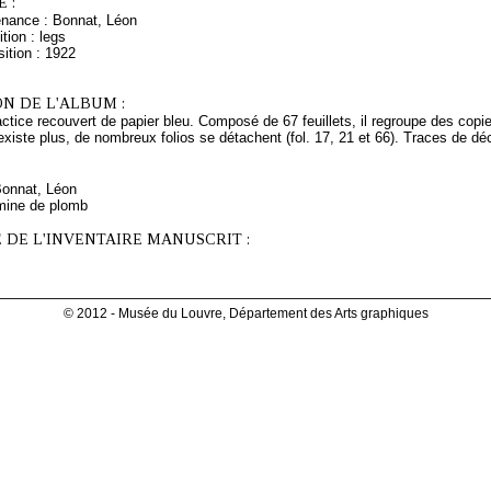
 :
enance : Bonnat, Léon
tion : legs
ition : 1922
N DE L'ALBUM :
ctice recouvert de papier bleu. Composé de 67 feuillets, il regroupe des copi
'existe plus, de nombreux folios se détachent (fol. 17, 21 et 66). Traces de dé
Bonnat, Léon
mine de plomb
 DE L'INVENTAIRE MANUSCRIT :
© 2012 - Musée du Louvre, Département des Arts graphiques