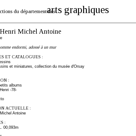
arts graphiques
ctions du département des
enri Michel Antoine
se
homme endormi, adossé à un mur
S ET CATALOGUES :
essins
sins et miniatures, collection du musée d'Orsay
ON :
etits albums
enri -78-
cto
ON ACTUELLE :
Michel Antoine
S :
L. 00,093m