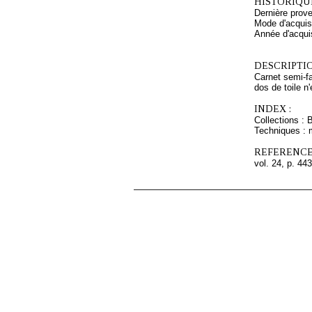
HISTORIQUE
Dernière prov
Mode d'acquisi
Année d'acquis
DESCRIPTIO
Carnet semi-fa
dos de toile n
INDEX :
Collections : 
Techniques : 
REFERENCE
vol. 24, p. 443