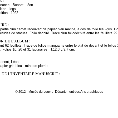
 :
enance : Bonnat, Léon
tion : legs
ition : 1922
RE :
 partie d'un carnet recouvert de papier bleu marine, à dos de toile bleu-gris. C
 études de statues. Folio déchiré. Trace d'un foliodéchiré entre les feuillets 29
N DE L'ALBUM :
t 62 feuillets. Trace de folios manquants entre le plat de devant et le folios 1
2. Folios 10, 20 et 31 lacunaires. H.12,3 L.9,7 cm.
Bonnat, Léon
apier gris-bleu - mine de plomb
 DE L'INVENTAIRE MANUSCRIT :
© 2012 - Musée du Louvre, Département des Arts graphiques