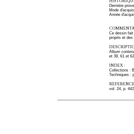
HISTORIQUE
Dernière prov
Mode d'acquisi
Année d'acquis
COMMENTAI
Ce dessin fait
projets et des
DESCRIPTIO
Album contenan
et 39, 61 et 6
INDEX :
Collections : 
Techniques : p
REFERENCE
vol. 24, p. 442