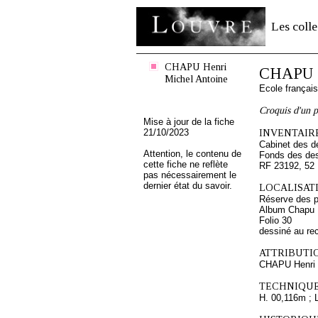
Les colle
CHAPU Henri
CHAPU H
Michel Antoine
Ecole françai
Croquis d'un 
Mise à jour de la fiche
21/10/2023
INVENTAIRE
Cabinet des d
Attention, le contenu de
Fonds des des
cette fiche ne reflète
RF 23192, 52
pas nécessairement le
dernier état du savoir.
LOCALISATI
Réserve des p
Album Chapu H
Folio 30
dessiné au re
ATTRIBUTI
CHAPU Henri 
TECHNIQUE
H. 00,116m ; 