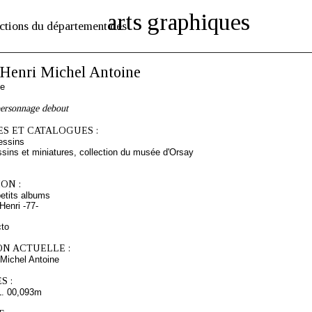
arts graphiques
ctions du département des
enri Michel Antoine
se
personnage debout
S ET CATALOGUES :
essins
sins et miniatures, collection du musée d'Orsay
ON :
etits albums
enri -77-
cto
ON ACTUELLE :
Michel Antoine
S :
L. 00,093m