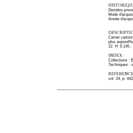
HISTORIQUE
Dernière prov
Mode d'acquisi
Année d'acquis
DESCRIPTIO
Carnet cartonn
plus aujourd'h
22. H: 0,145 ;
INDEX :
Collections : 
Techniques : 
REFERENCE
vol. 24, p. 442