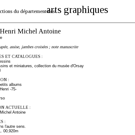
arts graphiques
ctions du département des
enri Michel Antoine
se
ée, assise, jambes croisées ; note manuscrite
S ET CATALOGUES :
essins
sins et miniatures, collection du musée d'Orsay
3
ON :
etits albums
enri -75-
rso
ON ACTUELLE :
Michel Antoine
S :
ns l'autre sens.
L. 00,920m