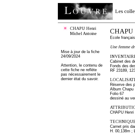
Les colle
CHAPU Henri
CHAPU H
Michel Antoine
Ecole françai
Une femme drap
Mise à jour de la fiche
24/09/2024
INVENTAIRE
Cabinet des d
Attention, le contenu de
Fonds des des
cette fiche ne reflète
RF 23189, 12
pas nécessairement le
dernier état du savoir.
LOCALISATI
Réserve des p
Album Chapu H
Folio 67
dessiné au ve
ATTRIBUTI
CHAPU Henri 
TECHNIQUE
Carnet pris da
H. 00,138m ; 