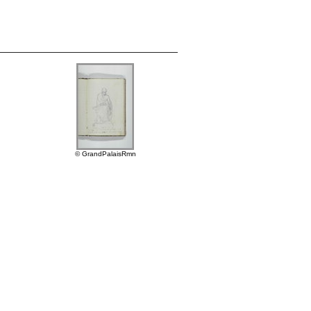
© GrandPalaisRmn