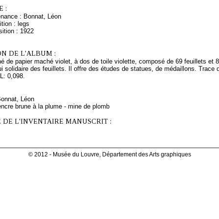
 :
enance : Bonnat, Léon
tion : legs
ition : 1922
N DE L'ALBUM :
é de papier maché violet, à dos de toile violette, composé de 69 feuillets et 
ui solidaire des feuillets. Il offre des études de statues, de médaillons. Trace 
 L: 0,098.
Bonnat, Léon
encre brune à la plume - mine de plomb
 DE L'INVENTAIRE MANUSCRIT :
© 2012 - Musée du Louvre, Département des Arts graphiques