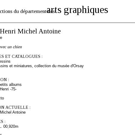
arts graphiques
ctions du département des
enri Michel Antoine
se
vec un chien
S ET CATALOGUES :
essins
sins et miniatures, collection du musée d'Orsay
ON :
etits albums
enri -75-
cto
ON ACTUELLE :
Michel Antoine
S :
L. 00,920m