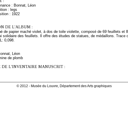
 :
enance : Bonnat, Léon
tion : legs
ition : 1922
N DE L'ALBUM :
é de papier maché violet, à dos de toile violette, composé de 69 feuillets et 
ui solidaire des feuillets. Il offre des études de statues, de médaillons. Trace 
 L: 0,098.
Bonnat, Léon
mine de plomb
 DE L'INVENTAIRE MANUSCRIT :
© 2012 - Musée du Louvre, Département des Arts graphiques