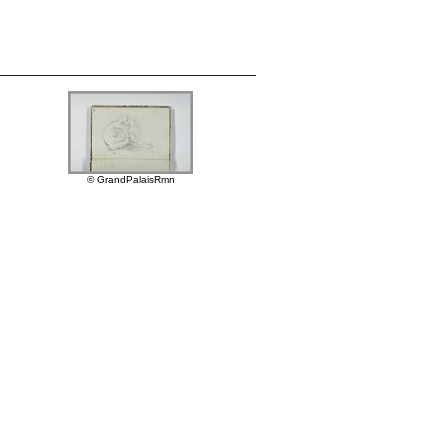
© GrandPalaisRmn