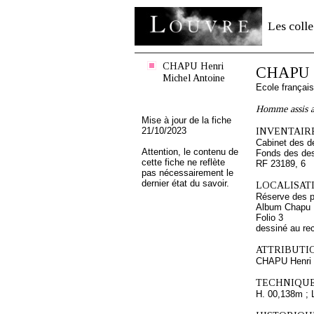
Les colle
CHAPU Henri
CHAPU H
Michel Antoine
Ecole françai
Homme assis a
Mise à jour de la fiche
21/10/2023
INVENTAIRE
Cabinet des d
Attention, le contenu de
Fonds des des
cette fiche ne reflète
RF 23189, 6
pas nécessairement le
dernier état du savoir.
LOCALISATI
Réserve des p
Album Chapu H
Folio 3
dessiné au re
ATTRIBUTI
CHAPU Henri 
TECHNIQUE
H. 00,138m ; 