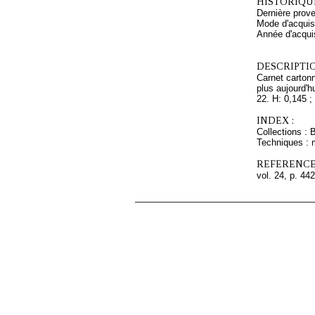
HISTORIQUE
Dernière prov
Mode d'acquisi
Année d'acquis
DESCRIPTIO
Carnet cartonn
plus aujourd'h
22. H: 0,145 ;
INDEX :
Collections : 
Techniques : 
REFERENCE
vol. 24, p. 442